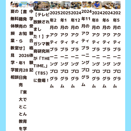
2024
20
夏の
中
【書
2024
2024
2024
2025
2025
2024
【テレビ
年11
年3
無料
学
籍発
年8
年6
年5
年2
年1
年12
放映され
月の
月
体験
受
売の
月の
月の
月の
月の
月の
月の
まし
アク
ア
授
験
お知
アク
アク
アク
アク
アク
アク
た！】ナ
ティ
テ
業・
合
ら
ティ
ティ
ティ
ティ
ティ
ティ
ガシマ教
ブラ
ブ
教室
格
せ】
ブラ
ブラ
ブラ
ブラ
ブラ
ブラ
育研究所
ーニ
ー
見
体
2026
ーニ
ーニ
ーニ
ーニ
ーニ
ーニ
が「THE
ング
ン
学・
験
年1
ング
ング
ング
ング
ング
ング
TIME,」
プロ
プ
学習
記
月28
プロ
プロ
プロ
プロ
プロ
プロ
（TBS）
グラ
グ
相談
日発
グラ
グラ
グラ
グラ
グラ
グラ
に登場！
ム
ム
売
ム
ム
ム
ム
ム
ム
『東
大で
とこ
とん
教育
を学