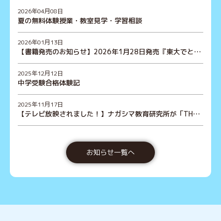
2026年04月08日
夏の無料体験授業・教室見学・学習相談
2026年01月13日
【書籍発売のお知らせ】2026年1月28日発売『東大でとこ
とん教育を学んでわかった！勉強にハマる子の育て方大
全』
2025年12月12日
中学受験合格体験記
2025年11月17日
【テレビ放映されました！】ナガシマ教育研究所が「THE
TIME,」（TBS）に登場！
お知らせ一覧へ