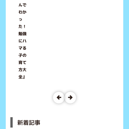
んで
わか
っ
た！
勉強
にハ
マる
子の
育て
方大
全』
新着記事