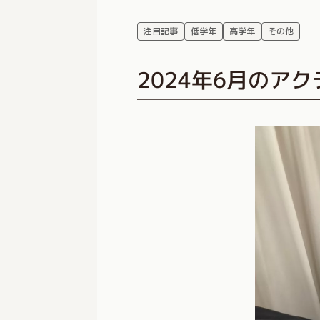
注目記事
低学年
高学年
その他
2024年6月のア