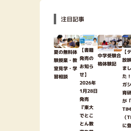
注目記事
【書籍
【
夏の無料体
中学受験合
発売の
放
験授業・教
格体験記
お知ら
ま
室見学・学
せ】
た
習相談
2026年
ガ
1月28日
育
発売
が「
『東大
TI
でとこ
（T
とん教
に