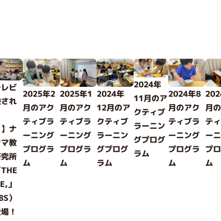
2024年
テレビ
2025年2
2025年1
2024年
2024年8
20
11月のア
映され
月のアク
月のアク
12月のア
月のアク
月
クティブ
し
ティブラ
ティブラ
クティブ
ティブラ
テ
ラーニン
！】ナ
ーニング
ーニング
ラーニン
ーニング
ー
グプログ
シマ教
プログラ
プログラ
グプログ
プログラ
プ
ラム
研究所
ム
ム
ラム
ム
ム
THE
ME,」
BS）
登場！