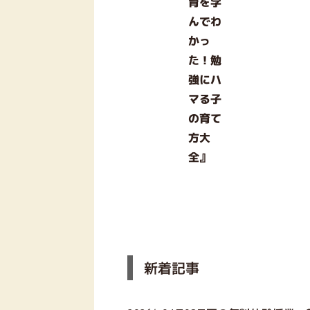
育を学
んでわ
かっ
た！勉
強にハ
マる子
の育て
方大
全』
新着記事