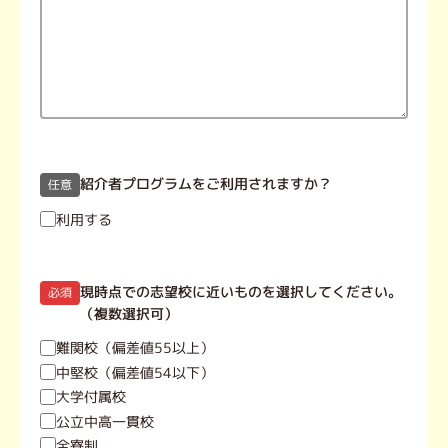
紹介者プログラムをご利用されますか？
任意
利用する
現時点での志望校に近いものを選択してください。
必須
（複数選択可）
難関校（偏差値55以上）
中堅校（偏差値54以下）
大学付属校
公立中高一貫校
全寮制